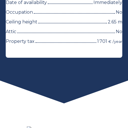
Date of availability
Immediately
Occupation
No
Ceiling height
2.65
m
Attic
No
Property tax
1 701
€ /year