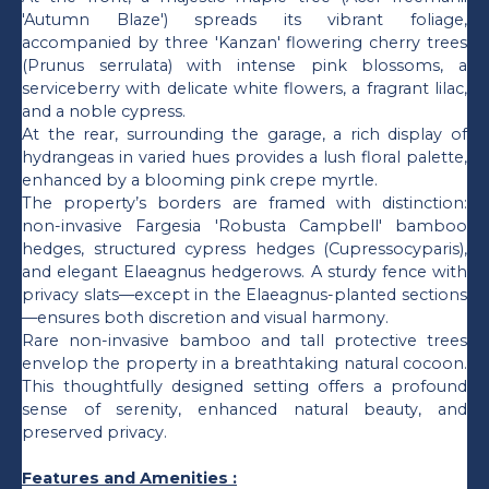
'Autumn Blaze') spreads its vibrant foliage,
accompanied by three 'Kanzan' flowering cherry trees
(Prunus serrulata) with intense pink blossoms, a
serviceberry with delicate white flowers, a fragrant lilac,
and a noble cypress.
At the rear, surrounding the garage, a rich display of
hydrangeas in varied hues provides a lush floral palette,
enhanced by a blooming pink crepe myrtle.
The property’s borders are framed with distinction:
non-invasive Fargesia 'Robusta Campbell' bamboo
hedges, structured cypress hedges (Cupressocyparis),
and elegant Elaeagnus hedgerows. A sturdy fence with
privacy slats—except in the Elaeagnus-planted sections
—ensures both discretion and visual harmony.
Rare non-invasive bamboo and tall protective trees
envelop the property in a breathtaking natural cocoon.
This thoughtfully designed setting offers a profound
sense of serenity, enhanced natural beauty, and
preserved privacy.
Features and Amenities :