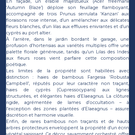
En façade, un érable majestueux (Acer freemanii
‘Autumn Blaze’) déploie son feuillage flamboyant,
accompagné de trois Prunus serrulata ‘Kanzan’ aux
floraisons rose intense, d’un amélanchier aux délicates
fleurs blanches, d’un lilas aux effluves enivrantes et d’un
cyprès au port altier.
À l’arrière, dans le jardin bordant le garage, une
profusion d’hortensias aux variétés multiples offre une
palette florale généreuse, tandis qu’un Lilas des Indes
aux fleurs roses vient parfaire cette composition
poétique.
Les limites de la propriété sont habillées avec
distinction : haies de bambous Fargesia ‘Robusta
Campbell’, réputés pour leur caractère non traçant,
haies de cyprès (Cupressocyparis) aux lignes
structurées, et élégantes haies d’Elaeagnus. La clôture
rigide, agrémentée de lames d’occultation – à
l’exception des zones plantées d’Elaeagnus – assure
discrétion et harmonie visuelle.
Enfin, de rares bambous non traçants et de hauts
arbres protecteurs enveloppent la propriété d’un écrin
végétal saisissant. Ce décor, savamment orchestré, offre