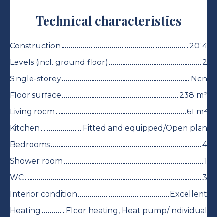
Technical characteristics
Construction
2014
Levels (incl. ground floor)
2
Single-storey
Non
Floor surface
238
m²
Living room
61
m²
Kitchen
Fitted and equipped/Open plan
Bedrooms
4
Shower room
1
WC
3
Interior condition
Excellent
Heating
Floor heating, Heat pump/Individual