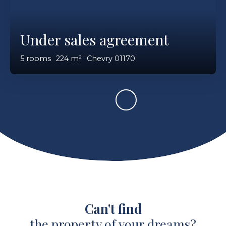
Under sales agreement
5
rooms
224
m²
Chevry 01170
Can't find
the property of your dreams?