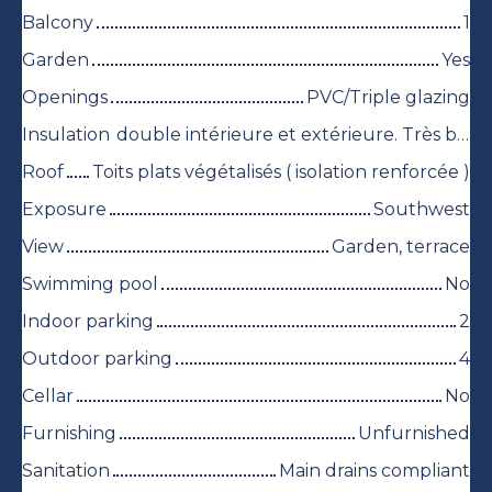
Balcony
1
Garden
Yes
Openings
PVC/Triple glazing
Insulation
double intérieure et extérieure. Très bonne isolation.
Roof
Toits plats végétalisés ( isolation renforcée )
Exposure
Southwest
View
Garden, terrace
Swimming pool
No
Indoor parking
2
Outdoor parking
4
Cellar
No
Furnishing
Unfurnished
Sanitation
Main drains compliant