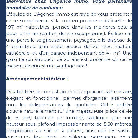
Bienvenue chez L'Agence Immo, votre partenaire
immobilier de confiance
L'équipe de L'Agence Immo est ravie de vous présenter
cette somptueuse villa contemporaine individuelle de
197 m² habitables, pensée dans les moindres détails
pour offrir un confort de vie exceptionnel. Édifiée sur
une parcelle soigneusement paysagée, elle dispose de
4 chambres, d’un vaste espace de vie avec hauteur
cathédrale, et d’un garage indépendant de 41 m². Une
garantie constructeur de 20 ans est présente sur cette
maison, ce qui est un avantage rare !
Aménagement intérieur :
Dès l'entrée, le ton est donné : un placard sur mesure,
élégant et fonctionnel, permet d’organiser aisément
tous les indispensables du quotidien. Cette entrée
s’ouvre naturellement sur une majestueuse pièce de vie
de 61 m², baignée de lumière, sublimée par une
hauteur sous plafond impressionnante de 5,60 mètres.
L’exposition au sud et à l’ouest, ainsi que les vastes
ouvertures, instaurent un dialogue permanent entre