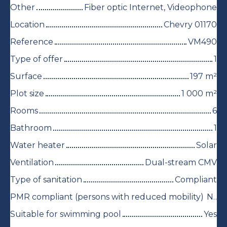
Other
Fiber optic Internet, Videophone
Location
Chevry 01170
Reference
VM490
Type of offer
1
Surface
197
m²
Plot size
1 000
m²
Rooms
6
Bathroom
1
Water heater
Solar
Ventilation
Dual-stream CMV
Type of sanitation
Compliant
PMR compliant (persons with reduced mobility)
No
Suitable for swimming pool
Yes