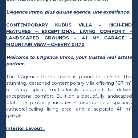
L'Agence Immo, plus qu'une agence, une expérience.
CONTEMPORARY KUBUS VILLA – HIGH-END
FEATURES – EXCEPTIONAL LIVING COMFORT –
LANDSCAPED GROUNDS – 41 M² GARAGE –
MOUNTAIN VIEW – CHEVRY 01170
Welcome to L'Agence Immo, your trusted real estate
partner.
The L'Agence Immo team is proud to present this
stunning, detached contemporary villa offering 197 m²
of living space, meticulously designed to deliver
exceptional comfort. Built on a beautifully landscaped
plot, the property includes 4 bedrooms, a spacious
cathedral-ceiling living area, and a separate 41 m²
garage.
Interior Layout :