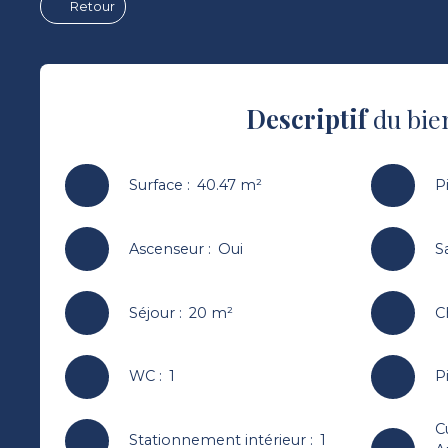
Retour
Descriptif
du bie
Surface
:
40.47
m²
P
Ascenseur
:
Oui
S
Séjour
:
20
m²
C
WC
:
1
P
C
Stationnement intérieur
:
1