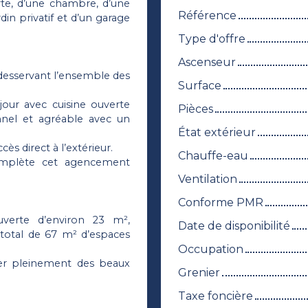
rte, d’une chambre, d’une
Référence
rdin privatif et d’un garage
Type d'offre
Ascenseur
desservant l’ensemble des
Surface
our avec cuisine ouverte
Pièces
nnel et agréable avec un
État extérieur
s direct à l’extérieur.
Chauffe-eau
omplète cet agencement
Ventilation
Conforme PMR
uverte d’environ 23 m²,
Date de disponibilité
 total de 67 m² d’espaces
Occupation
er pleinement des beaux
Grenier
Taxe foncière