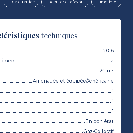
Calculatrice
Ajouter aux favoris
Imprimer
téristiques
techniques
2016
âtiment
2
20
m²
Aménagée et équipée/Américaine
1
1
1
En bon état
Gaz/Collectif