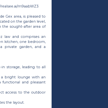
//realsee.ai/m9aabWZ3
de Gex area, is pleased to
ated on the garden level,
in the sought-after area of
rez law and comprises an
open kitchen, one bedroom,
a private garden, and a
n storage, leading to all
 a bright lounge with an
a functional and pleasant
ect access to the outdoor
s the layout.