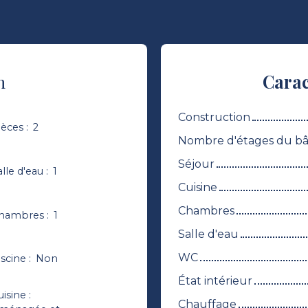
n
Carac
Construction
ièces
:
2
Nombre d'étages du b
Séjour
alle d'eau
:
1
Cuisine
Chambres
hambres
:
1
Salle d'eau
WC
iscine
:
Non
État intérieur
uisine
:
Chauffage