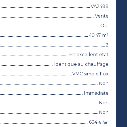
VA2488
Vente
Oui
40.47
m²
2
En excellent état
Identique au chauffage
VMC simple flux
Non
Immédiate
Non
Non
634
€ /an