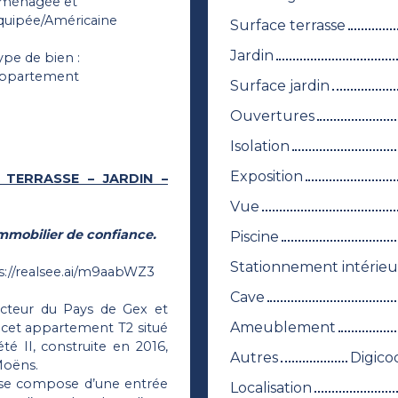
ménagée et
quipée/Américaine
Surface terrasse
Jardin
ype de bien
:
ppartement
Surface jardin
Ouvertures
Isolation
Exposition
 TERRASSE – JARDIN –
Vue
mmobilier de confiance.
Piscine
Stationnement intérieu
s://realsee.ai/m9aabWZ3
Cave
ecteur du Pays de Gex et
Ameublement
é cet appartement T2 situé
té II, construite en 2016,
Autres
Digico
Moëns.
t se compose d’une entrée
Localisation