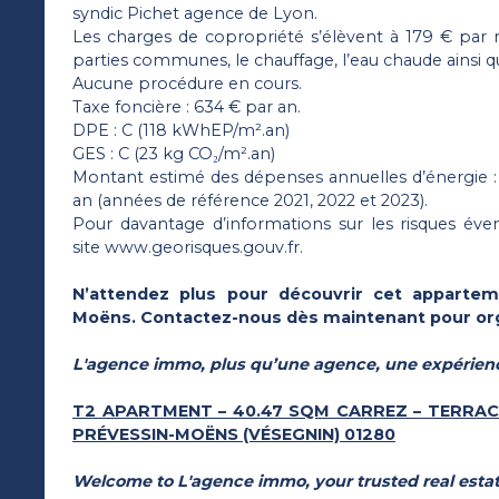
syndic Pichet agence de Lyon.
Les charges de copropriété s’élèvent à 179 € par
parties communes, le chauffage, l’eau chaude ainsi q
Aucune procédure en cours.
Taxe foncière : 634 € par an.
DPE : C (118 kWhEP/m².an)
GES : C (23 kg CO₂/m².an)
Montant estimé des dépenses annuelles d’énergie :
an (années de référence 2021, 2022 et 2023).
Pour davantage d’informations sur les risques éven
site www.georisques.gouv.fr.
N’attendez plus pour découvrir cet appartem
Moëns. Contactez-nous dès maintenant pour orga
L'agence immo, plus qu’une agence, une expérien
T2 APARTMENT – 40.47 SQM CARREZ – TERRAC
PRÉVESSIN-MOËNS (VÉSEGNIN) 01280
Welcome to L'agence immo, your trusted real estat