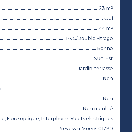
23
m²
Oui
44
m²
PVC/Double vitrage
Bonne
Sud-Est
Jardin, terrasse
Non
r
1
Non
Non meublé
de, Fibre optique, Interphone, Volets électriques
Prévessin-Moëns 01280