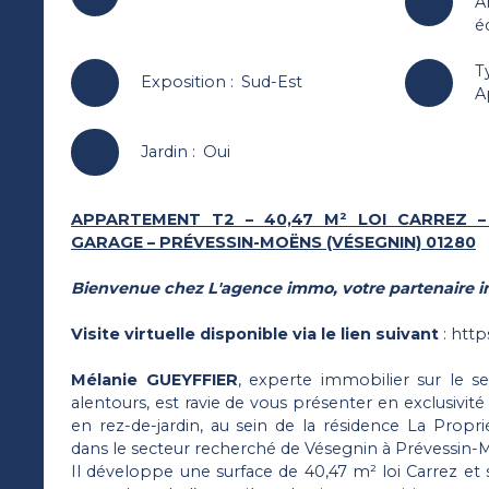
A
é
T
Exposition
:
Sud-Est
A
Jardin
:
Oui
APPARTEMENT T2 – 40,47 M² LOI CARREZ –
GARAGE – PRÉVESSIN-MOËNS (VÉSEGNIN) 01280
Bienvenue chez L'agence immo, votre partenaire i
Visite virtuelle disponible via le lien suivant
:
http
Mélanie GUEYFFIER
, experte immobilier sur le s
alentours, est ravie de vous présenter en exclusivit
en rez-de-jardin, au sein de la résidence La Proprié
dans le secteur recherché de Vésegnin à Prévessin-
Il développe une surface de 40,47 m² loi Carrez e