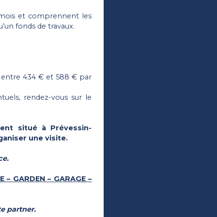
 mois et comprennent les
u’un fonds de travaux.
 entre 434 € et 588 € par
tuels, rendez-vous sur le
ent situé à Prévessin-
niser une visite.
ce.
E – GARDEN – GARAGE –
e partner.