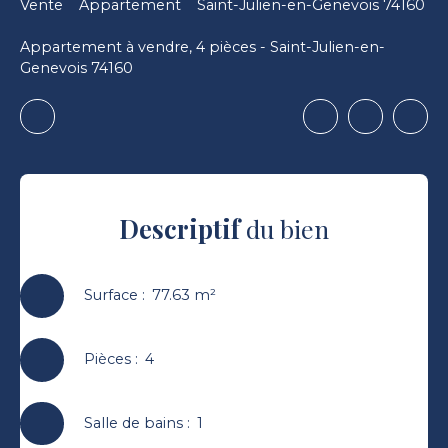
Vente
Appartement
Saint-Julien-en-Genevois 74160
Appartement à vendre, 4 pièces - Saint-Julien-en-
Genevois 74160
Descriptif
du bien
Surface
:
77.63
m²
Pièces
:
4
Salle de bains
:
1