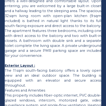
offers a well-designed and comfortable layout. Upon
entering, you are welcomed by a large built-in closet
and a hallway leading to the sleeping area. The spacious
32 sqm living room with open-plan kitchen (9 sqm
included) is bathed in natural light thanks to its full
south-facing exposure and direct access to the balcony.
The apartment features three bedrooms, including one
with direct access to the balcony and two with built-in
closets. A bathroom with double sink and a separate
toilet complete the living space. A private underground
garage and a secure PMR parking space are included
for your convenience.
Exterior Layout :
The 11 sqm south-facing balcony offers a lovely open
view and an ideal outdoor space. The building is
equipped with an elevator and secure access
throughout.
Features and Amenities
This property includes fiber-optic internet, PVC double-
glazed windows, intercom, motorized gate, video
surveillance system, and single-flow ventilation. Heating