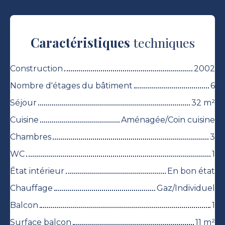
Caractéristiques
techniques
Construction
2002
Nombre d'étages du bâtiment
6
Séjour
32
m²
Cuisine
Aménagée/Coin cuisine
Chambres
3
WC
1
État intérieur
En bon état
Chauffage
Gaz/Individuel
Balcon
1
Surface balcon
11
m²