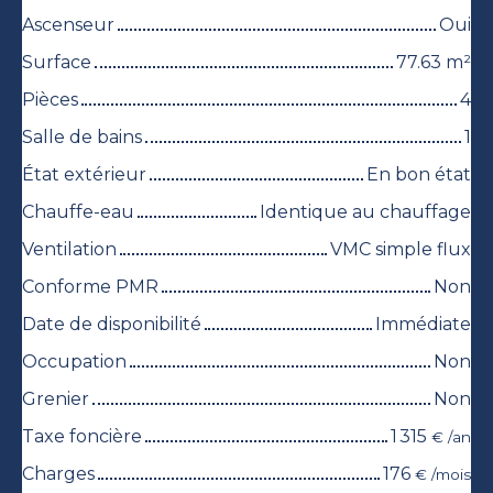
Ascenseur
Oui
Surface
77.63
m²
Pièces
4
Salle de bains
1
État extérieur
En bon état
Chauffe-eau
Identique au chauffage
Ventilation
VMC simple flux
Conforme PMR
Non
Date de disponibilité
Immédiate
Occupation
Non
Grenier
Non
Taxe foncière
1 315
€ /an
Charges
176
€ /mois