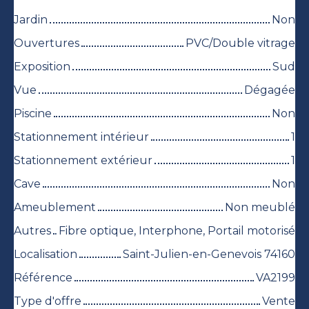
Jardin
Non
Ouvertures
PVC/Double vitrage
Exposition
Sud
Vue
Dégagée
Piscine
Non
Stationnement intérieur
1
Stationnement extérieur
1
Cave
Non
Ameublement
Non meublé
Autres
Fibre optique, Interphone, Portail motorisé
Localisation
Saint-Julien-en-Genevois 74160
Référence
VA2199
Type d'offre
Vente