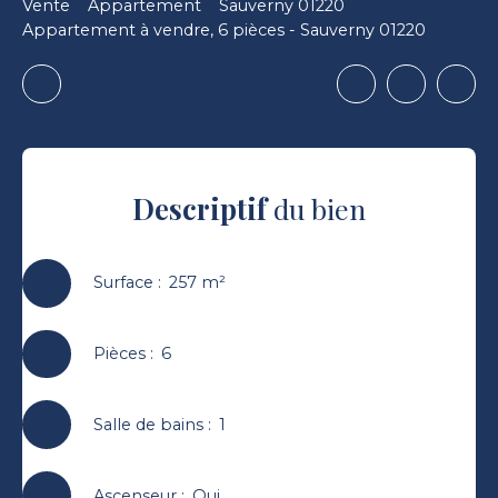
Vente
Appartement
Sauverny 01220
Appartement à vendre, 6 pièces - Sauverny 01220
Descriptif
du bien
Surface
:
257
m²
Pièces
:
6
Salle de bains
:
1
Ascenseur
:
Oui