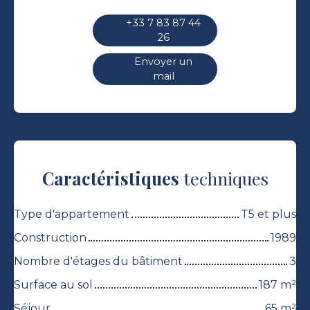
+33 7 83 87 44
26
Envoyer un
mail
Caractéristiques
techniques
Type d'appartement
T5 et plus
Construction
1989
Nombre d'étages du bâtiment
3
Surface au sol
187
m²
Séjour
65
m²