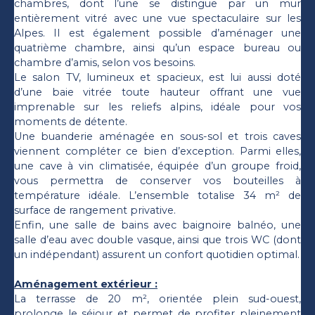
chambres, dont l’une se distingue par un mur
entièrement vitré avec une vue spectaculaire sur les
Alpes. Il est également possible d’aménager une
quatrième chambre, ainsi qu’un espace bureau ou
chambre d’amis, selon vos besoins.
Le salon TV, lumineux et spacieux, est lui aussi doté
d’une baie vitrée toute hauteur offrant une vue
imprenable sur les reliefs alpins, idéale pour vos
moments de détente.
Une buanderie aménagée en sous-sol et trois caves
viennent compléter ce bien d’exception. Parmi elles,
une cave à vin climatisée, équipée d’un groupe froid,
vous permettra de conserver vos bouteilles à
température idéale. L’ensemble totalise 34 m² de
surface de rangement privative.
Enfin, une salle de bains avec baignoire balnéo, une
salle d’eau avec double vasque, ainsi que trois WC (dont
un indépendant) assurent un confort quotidien optimal.
Aménagement extérieur :
La terrasse de 20 m², orientée plein sud-ouest,
prolonge le séjour et permet de profiter pleinement