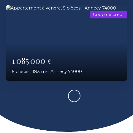
Coup de cœur
1 085 000
€
5
pièces
183
m²
Annecy 74000