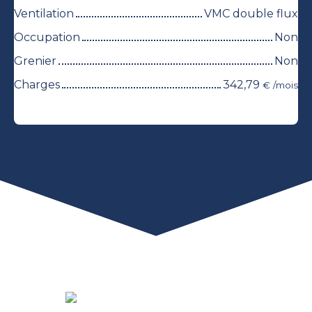
Ventilation
VMC double flux
Occupation
Non
Grenier
Non
Charges
342,79
€ /mois