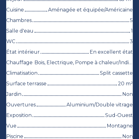
Cuisine
Aménagée et équipée/Américaine
Chambres
5
Salle d'eau
1
WC
3
État intérieur
En excellent état
Chauffage
Bois, Electrique, Pompe à chaleur/Individuel
Climatisation
Split cassette
Surface terrasse
20
m²
Jardin
Non
Ouvertures
Aluminium/Double vitrage
Exposition
Sud-Ouest
Vue
Montagne
Piscine
Non