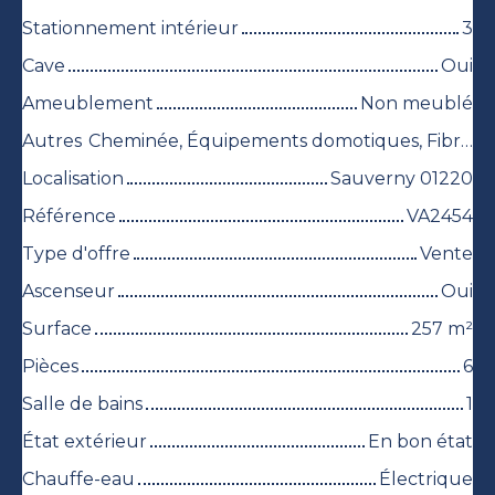
Stationnement intérieur
3
Cave
Oui
Ameublement
Non meublé
Autres
Cheminée, Équipements domotiques, Fibre optique, Volets électriques
Localisation
Sauverny 01220
Référence
VA2454
Type d'offre
Vente
Ascenseur
Oui
Surface
257
m²
Pièces
6
Salle de bains
1
État extérieur
En bon état
Chauffe-eau
Électrique