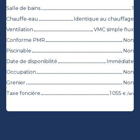
Salle de bains
1
Chauffe-eau
Identique au chauffage
Ventilation
VMC simple flux
Conforme PMR
Non
Piscinable
Non
Date de disponibilité
Immédiate
Occupation
Non
Grenier
Non
Taxe foncière
1 055
€ /an