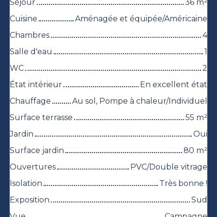
Séjour
36
m²
Cuisine
Aménagée et équipée/Américaine
Chambres
4
Salle d'eau
1
WC
2
État intérieur
En excellent état
Chauffage
Au sol, Pompe à chaleur/Individuel
Surface terrasse
55
m²
Jardin
Oui
Surface jardin
80
m²
Ouvertures
PVC/Double vitrage
Isolation
Très bonne !
Exposition
Sud
Vue
Campagne