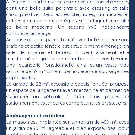
À l’étage, la partie nuit se compose de trois chambres,
dont une belle suite parentale avec dressing et salle
d’eau privative. Deux autres chambres, lumineuses et
dotées de rangements intégrés, se partagent une salle
de bains moderne. Un second WC indépendant
complète cet étage.
Au sous-sol, un espace chauffé avec belle hauteur sous
plafond et petite fenêtre est actuellement aménagé en
salle de cinéma et bureau. Il peut aisément être
transformé en quatrième chambre selon vos besoins.
Une buanderie fonctionnelle ainsi qu’un vaste vide
sanitaire de 57 m² offrent des espaces de stockage très
appréciables.
Le garage de 28 m², accessible depuis l’entrée, propose
un espace de rangement avec mezzanine et permet de
stationner un véhicule à l’abri. Trois places de
stationnement extérieures complètent les prestations.
Aménagement extérieur
La maison est implantée sur un terrain de 450 m², avec
un jardin de 80 m² agréable et bien exposé, idéal pour
profiter des beaux jours en toute tranquillité. Une large