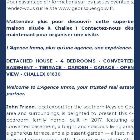
Pour davantage d’informations sur les risques éventuels,
rendez-vous sur le site www.georisques.gouv.fr.
N'attendez plus pour découvrir cette superbe
maison située à Challex ! Contactez-nous dès
maintenant pour organiser une visite.
L'Agence Immo, plus qu'une agence, une expérience.
DETACHED HOUSE - 4 BEDROOMS - CONVERTED
BASEMENT - TERRACE - GARDEN - GARAGE - OPEN
VIEW - CHALLEX 01630
Welcome to L'Agence Immo, your trusted real estate
partner.
John Frizon
, local expert for the southern Pays de Gex
area and surroundings, is delighted to present this 4-
bedroom family home, built in 2017, featuring a
converted basement, a bright and spacious living area,
a generous terrace, and a pleasant garden — all set in a
peaceful environment with stunning views of the Alps