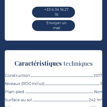
+33 6 34 16 27
16
Envoyer un
mail
Caractéristiques
techniques
Construction
2017
Niveaux (RDC inclus)
3
Plain-pied
Non
Surface au sol
242
m²