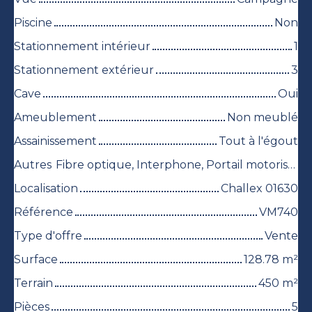
Piscine
Non
Stationnement intérieur
1
Stationnement extérieur
3
Cave
Oui
Ameublement
Non meublé
Assainissement
Tout à l'égout
Autres
Fibre optique, Interphone, Portail motorisé, Volets électriques
Localisation
Challex 01630
Référence
VM740
Type d'offre
Vente
Surface
128.78
m²
Terrain
450
m²
Pièces
5