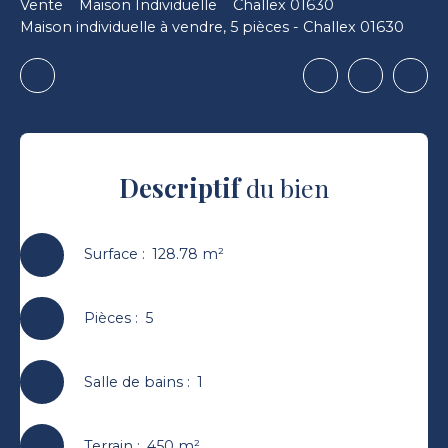
Vente
Maison Individuelle
Challex 01630
Maison individuelle à vendre, 5 pièces - Challex 01630
Descriptif
du bien
Surface
:
128.78
m²
Pièces
:
5
Salle de bains
:
1
Terrain
:
450
m²