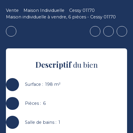
Vente
Maison Individuelle
Cessy 01170
Maison individuelle à vendre, 6 pièces - Cessy 01170
Descriptif
du bien
Surface
:
198
m²
Pièces
:
6
Salle de bains
:
1