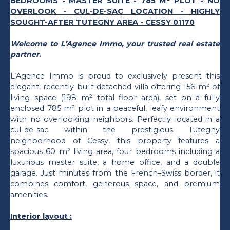
BEDROOMS - MASTER SUITE - 785 M² PLOT - NO
OVERLOOK - CUL-DE-SAC LOCATION - HIGHLY
SOUGHT-AFTER TUTEGNY AREA - CESSY 01170
Welcome to L’Agence Immo, your trusted real estate
partner.
L’Agence Immo is proud to exclusively present this
elegant, recently built detached villa offering 156 m² of
living space (198 m² total floor area), set on a fully
enclosed 785 m² plot in a peaceful, leafy environment
with no overlooking neighbors. Perfectly located in a
cul-de-sac within the prestigious Tutegny
neighborhood of Cessy, this property features a
spacious 60 m² living area, four bedrooms including a
luxurious master suite, a home office, and a double
garage. Just minutes from the French–Swiss border, it
combines comfort, generous space, and premium
amenities.
Interior layout :