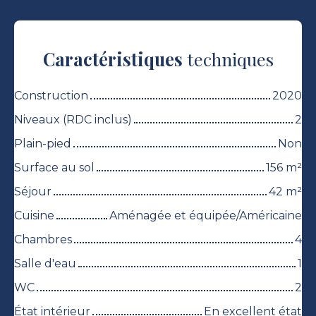
Caractéristiques
techniques
Construction
2020
Niveaux (RDC inclus)
2
Plain-pied
Non
Surface au sol
156
m²
Séjour
42
m²
Cuisine
Aménagée et équipée/Américaine
Chambres
4
Salle d'eau
1
WC
2
État intérieur
En excellent état