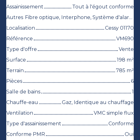
Assainissement
Tout à l'égout conforme
Autres
Fibre optique, Interphone, Système d'alarme, Volets électriques
Localisation
Cessy 01170
Référence
VM690
Type d'offre
Vente
Surface
198
m²
Terrain
785
m²
Pièces
6
Salle de bains
1
Chauffe-eau
Gaz, Identique au chauffage
Ventilation
VMC simple flux
Type d'assainissement
Conforme
Conforme PMR
Oui