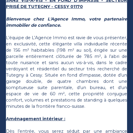
SANS VIS-À-VIS - EN FOND D’IMPASSE - SECTEUR
PRISÉ DE TUTEGNY - CESSY 01170
Bienvenue chez L'Agence Immo, votre partenaire
immobilier de confiance.
L’équipe de L’Agence Immo est ravie de vous présenter,
en exclusivité, cette élégante villa individuelle récente
de 156 m² habitables (198 m² au sol), érigée sur une
parcelle entièrement clôturée de 785 m², à l’abri de
toute nuisance et sans aucun vis-à-vis, dans le cadre
verdoyant et résidentiel du secteur très recherché de
Tutegny à Cessy. Située en fond d’impasse, dotée d’un
garage double, de quatre chambres dont une
somptueuse suite parentale, d’un bureau, et d’un
espace de vie de 60 m², cette propriété conjugue
confort, volumes et prestations de standing à quelques
minutes de la frontière franco-suisse.
Aménagement intérieur :
Dès l’entrée, vous serez séduit par une ambiance