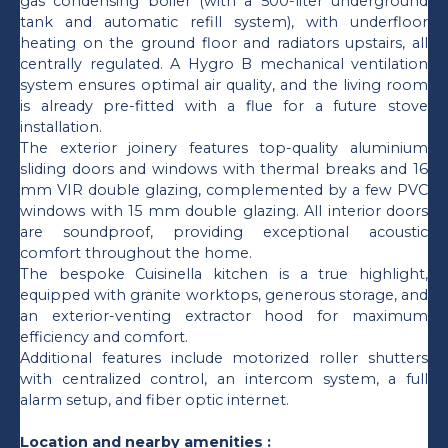
gas condensing boiler (with a 500-liter underground
tank and automatic refill system), with underfloor
heating on the ground floor and radiators upstairs, all
centrally regulated. A Hygro B mechanical ventilation
system ensures optimal air quality, and the living room
is already pre-fitted with a flue for a future stove
installation.
The exterior joinery features top-quality aluminium
sliding doors and windows with thermal breaks and 16
mm VIR double glazing, complemented by a few PVC
windows with 15 mm double glazing. All interior doors
are soundproof, providing exceptional acoustic
comfort throughout the home.
The bespoke Cuisinella kitchen is a true highlight,
equipped with granite worktops, generous storage, and
an exterior-venting extractor hood for maximum
efficiency and comfort.
Additional features include motorized roller shutters
with centralized control, an intercom system, a full
alarm setup, and fiber optic internet.
Location and nearby amenities :