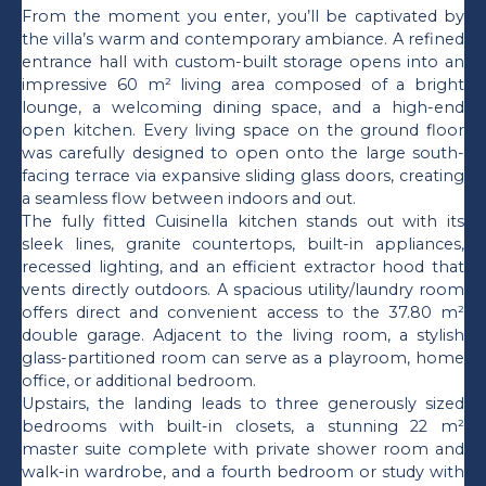
From the moment you enter, you’ll be captivated by
the villa’s warm and contemporary ambiance. A refined
entrance hall with custom-built storage opens into an
impressive 60 m² living area composed of a bright
lounge, a welcoming dining space, and a high-end
open kitchen. Every living space on the ground floor
was carefully designed to open onto the large south-
facing terrace via expansive sliding glass doors, creating
a seamless flow between indoors and out.
The fully fitted Cuisinella kitchen stands out with its
sleek lines, granite countertops, built-in appliances,
recessed lighting, and an efficient extractor hood that
vents directly outdoors. A spacious utility/laundry room
offers direct and convenient access to the 37.80 m²
double garage. Adjacent to the living room, a stylish
glass-partitioned room can serve as a playroom, home
office, or additional bedroom.
Upstairs, the landing leads to three generously sized
bedrooms with built-in closets, a stunning 22 m²
master suite complete with private shower room and
walk-in wardrobe, and a fourth bedroom or study with