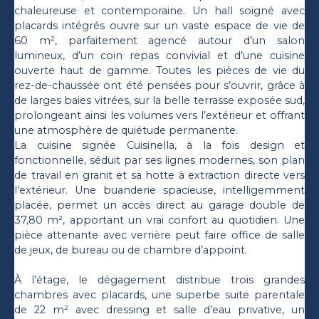
chaleureuse et contemporaine. Un hall soigné avec
placards intégrés ouvre sur un vaste espace de vie de
60 m², parfaitement agencé autour d’un salon
lumineux, d’un coin repas convivial et d’une cuisine
ouverte haut de gamme. Toutes les pièces de vie du
rez-de-chaussée ont été pensées pour s’ouvrir, grâce à
de larges baies vitrées, sur la belle terrasse exposée sud,
prolongeant ainsi les volumes vers l’extérieur et offrant
une atmosphère de quiétude permanente.
La cuisine signée Cuisinella, à la fois design et
fonctionnelle, séduit par ses lignes modernes, son plan
de travail en granit et sa hotte à extraction directe vers
l’extérieur. Une buanderie spacieuse, intelligemment
placée, permet un accès direct au garage double de
37,80 m², apportant un vrai confort au quotidien. Une
pièce attenante avec verrière peut faire office de salle
de jeux, de bureau ou de chambre d’appoint.
À l’étage, le dégagement distribue trois grandes
chambres avec placards, une superbe suite parentale
de 22 m² avec dressing et salle d’eau privative, un