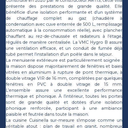
Construite en 2020 par le constructeur ARTIS, cette villa
présente des prestations de grande qualité. Elle
bénéficie d’une isolation performante et d’un système
de chauffage complet au gaz (chaudière à
condensation avec cuve enterrée de 500 L, remplissage
automatique à la consommation réelle), avec plancher
chauffant au rez-de-chaussée et radiateurs à l’étage,
régulés de manière centralisée. La VMC Hygro B assure
une ventilation efficace, et un conduit de fumée déjà
tubé permet l’installation d’un poêle dans le séjour.
La menuiserie extérieure est particulièrement soignée :
la maison dispose majoritairement de fenêtres et baies
vitrées en aluminium à rupture de pont thermique, à
double vitrage VIR de 16 mm, complétées par quelques
fenêtres en PVC à double vitrage de 15 mm.
L’ensemble assure une excellente performance
thermique et phonique. À l’intérieur, toutes les portes
sont de grande qualité et dotées d’une isolation
phonique renforcée, participant à une ambiance
paisible et feutrée dans toute la maison.
La cuisine Cuisinella sur-mesure s’impose comme un
véritable atout : plan de travail en granit, nombreux