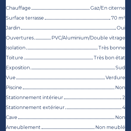
Chauffage
Gaz/En citerne
Surface terrasse
70
m²
Jardin
Oui
Ouvertures
PVC/Aluminium/Double vitrage
Isolation
Très bonne
Toiture
Très bon état
Exposition
Sud
Vue
Verdure
Piscine
Non
Stationnement intérieur
2
Stationnement extérieur
4
Cave
Non
Ameublement
Non meublé