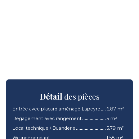
Détail
des pièces
Entrée avec placard aménagé Lapeyre
6,87 m²
Dégagement avec rangement
5 m²
Local technique / Buanderie
5,79 m²
Wc indépendant
1,58 m²