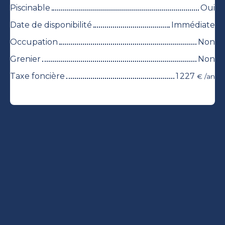
Piscinable
Oui
Date de disponibilité
Immédiate
Occupation
Non
Grenier
Non
Taxe foncière
1 227
€ /an