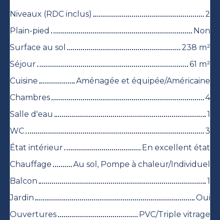
Niveaux (RDC inclus)
2
Plain-pied
Non
Surface au sol
238
m²
Séjour
61
m²
Cuisine
Aménagée et équipée/Américaine
Chambres
4
Salle d'eau
1
WC
3
État intérieur
En excellent état
Chauffage
Au sol, Pompe à chaleur/Individuel
Balcon
1
Jardin
Oui
Ouvertures
PVC/Triple vitrage