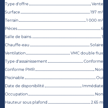
Type d'offre
Vente
Surface
197
m²
Terrain
1 000
m²
Pièces
6
Salle de bains
1
Chauffe-eau
Solaire
Ventilation
VMC double flux
Type d'assainissement
Conforme
Conforme PMR
Non
Piscinable
Oui
Date de disponibilité
Immédiate
Occupation
Non
Hauteur sous plafond
2.65
m