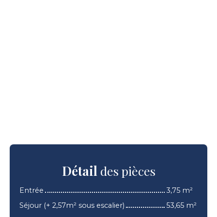
Détail
des pièces
Entrée
3,75 m²
Séjour (+ 2,57m² sous escalier)
53,65 m²