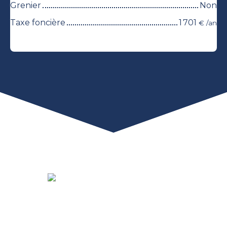
Grenier
Non
Taxe foncière
1 701
€ /an