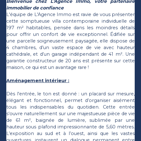
Bienvenue chez L'Agence Immo, votre partenaire
immobilier de confiance
L'équipe de L'Agence Immo est ravie de vous présenter
cette somptueuse villa contemporaine individuelle de
197 m² habitables, pensée dans les moindres détails
pour offrir un confort de vie exceptionnel. Édifiée sur
une parcelle soigneusement paysagée, elle dispose de
4 chambres, d’un vaste espace de vie avec hauteur
cathédrale, et d’un garage indépendant de 41 m². Une
garantie constructeur de 20 ans est présente sur cette
maison, ce qui est un avantage rare !
Aménagement intérieur :
Dès l'entrée, le ton est donné : un placard sur mesure,
élégant et fonctionnel, permet d’organiser aisément
tous les indispensables du quotidien. Cette entrée
s’ouvre naturellement sur une majestueuse pièce de vie
de 61 m², baignée de lumière, sublimée par une
hauteur sous plafond impressionnante de 5,60 mètres.
L’exposition au sud et à l’ouest, ainsi que les vastes
ouvertures, instaurent un dialogue permanent entre