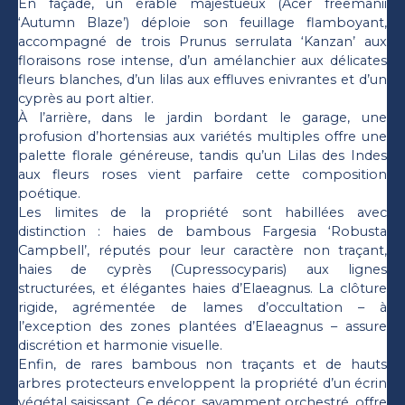
En façade, un érable majestueux (Acer freemanii
‘Autumn Blaze’) déploie son feuillage flamboyant,
accompagné de trois Prunus serrulata ‘Kanzan’ aux
floraisons rose intense, d’un amélanchier aux délicates
fleurs blanches, d’un lilas aux effluves enivrantes et d’un
cyprès au port altier.
À l’arrière, dans le jardin bordant le garage, une
profusion d’hortensias aux variétés multiples offre une
palette florale généreuse, tandis qu’un Lilas des Indes
aux fleurs roses vient parfaire cette composition
poétique.
Les limites de la propriété sont habillées avec
distinction : haies de bambous Fargesia ‘Robusta
Campbell’, réputés pour leur caractère non traçant,
haies de cyprès (Cupressocyparis) aux lignes
structurées, et élégantes haies d’Elaeagnus. La clôture
rigide, agrémentée de lames d’occultation – à
l’exception des zones plantées d’Elaeagnus – assure
discrétion et harmonie visuelle.
Enfin, de rares bambous non traçants et de hauts
arbres protecteurs enveloppent la propriété d’un écrin
végétal saisissant. Ce décor, savamment orchestré, offre