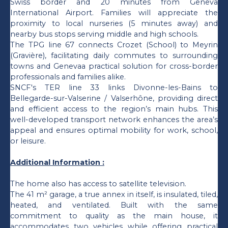
Swiss border and 20 minutes from Geneva
International Airport. Families will appreciate the
proximity to local nurseries (5 minutes away) and
nearby bus stops serving middle and high schools.
The TPG line 67 connects Crozet (School) to Meyrin
(Gravière), facilitating daily commutes to surrounding
towns and Genevaa practical solution for cross-border
professionals and families alike.
SNCF's TER line 33 links Divonne-les-Bains to
Bellegarde-sur-Valserine / Valserhône, providing direct
and efficient access to the region’s main hubs. This
well-developed transport network enhances the area’s
appeal and ensures optimal mobility for work, school,
or leisure.
Additional Information :
The home also has access to satellite television.
The 41 m² garage, a true annex in itself, is insulated, tiled,
heated, and ventilated. Built with the same
commitment to quality as the main house, it
accommodates two vehicles while offering practical