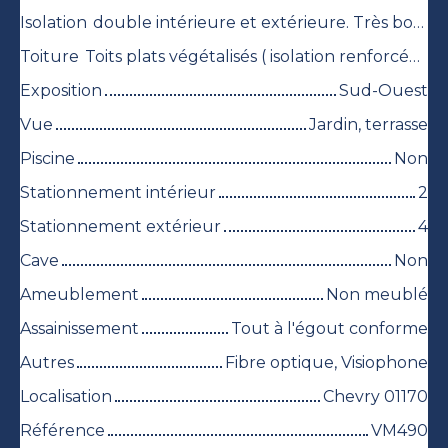
Isolation
double intérieure et extérieure. Très bonne isolation.
Toiture
Toits plats végétalisés ( isolation renforcée )
Exposition
Sud-Ouest
Vue
Jardin, terrasse
Piscine
Non
Stationnement intérieur
2
Stationnement extérieur
4
Cave
Non
Ameublement
Non meublé
Assainissement
Tout à l'égout conforme
Autres
Fibre optique, Visiophone
Localisation
Chevry 01170
Référence
VM490