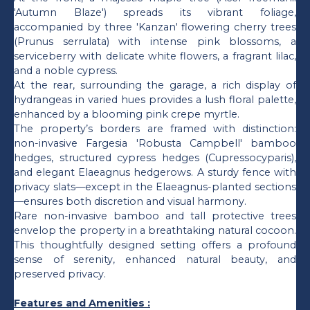
'Autumn Blaze') spreads its vibrant foliage,
accompanied by three 'Kanzan' flowering cherry trees
(Prunus serrulata) with intense pink blossoms, a
serviceberry with delicate white flowers, a fragrant lilac,
and a noble cypress.
At the rear, surrounding the garage, a rich display of
hydrangeas in varied hues provides a lush floral palette,
enhanced by a blooming pink crepe myrtle.
The property’s borders are framed with distinction:
non-invasive Fargesia 'Robusta Campbell' bamboo
hedges, structured cypress hedges (Cupressocyparis),
and elegant Elaeagnus hedgerows. A sturdy fence with
privacy slats—except in the Elaeagnus-planted sections
—ensures both discretion and visual harmony.
Rare non-invasive bamboo and tall protective trees
envelop the property in a breathtaking natural cocoon.
This thoughtfully designed setting offers a profound
sense of serenity, enhanced natural beauty, and
preserved privacy.
Features and Amenities :