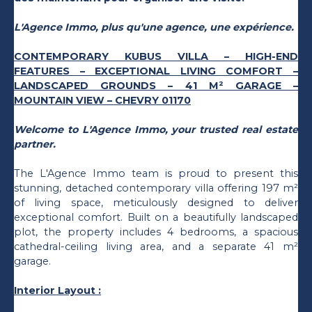
L'Agence Immo, plus qu'une agence, une expérience.
CONTEMPORARY KUBUS VILLA – HIGH-END
FEATURES – EXCEPTIONAL LIVING COMFORT –
LANDSCAPED GROUNDS – 41 M² GARAGE –
MOUNTAIN VIEW – CHEVRY 01170
Welcome to L'Agence Immo, your trusted real estate
partner.
The L'Agence Immo team is proud to present this
stunning, detached contemporary villa offering 197 m²
of living space, meticulously designed to deliver
exceptional comfort. Built on a beautifully landscaped
plot, the property includes 4 bedrooms, a spacious
cathedral-ceiling living area, and a separate 41 m²
garage.
Interior Layout :