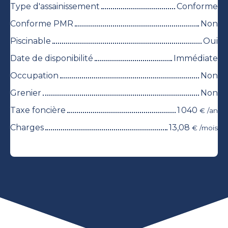
Type d'assainissement
Conforme
Conforme PMR
Non
Piscinable
Oui
Date de disponibilité
Immédiate
Occupation
Non
Grenier
Non
Taxe foncière
1 040
€ /an
Charges
13,08
€ /mois