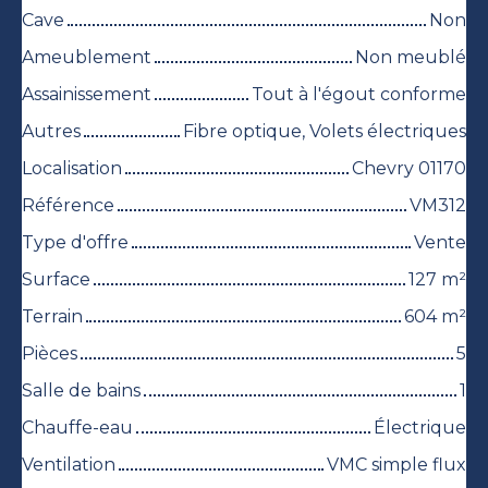
Cave
Non
Ameublement
Non meublé
Assainissement
Tout à l'égout conforme
Autres
Fibre optique, Volets électriques
Localisation
Chevry 01170
Référence
VM312
Type d'offre
Vente
Surface
127
m²
Terrain
604
m²
Pièces
5
Salle de bains
1
Chauffe-eau
Électrique
Ventilation
VMC simple flux