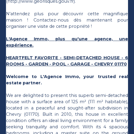
(http://www.georisques.gouv.fr).
N'attendez plus pour découvrir cette magnifique
maison ! Contactez-nous dès maintenant pour
organiser une visite de cette propriété !
L'Agence Immo, plus qu'une agence, une
expérience.
HEARTFELT FAVORITE - SEMI-DETACHED HOUSE - 6
ROOMS - GARDEN - POOL - GARAGE - CHEVRY 01170
Welcome to L'Agence Immo, your trusted real
estate partner.
We are delighted to present this superb semi-detached
house with a surface area of 125 m² (111 m² habitable),
located in a peaceful and sought-after subdivision in
Chevry (01170). Built in 2010, this house in excellent
condition offers an ideal living environment for a family
seeking tranquility and comfort. With its 4 spacious
bedrooms, including a master suite on the ground