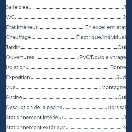
Salle d'eau
1
WC
2
État intérieur
En excellent état
Chauffage
Electrique/Individuel
Jardin
Oui
Ouvertures
PVC/Double vitrage
Isolation
Bonne
Exposition
Sud
Vue
Montagne
Piscine
Oui
Description de la piscine
Hors sol
Stationnement intérieur
1
Stationnement extérieur
4