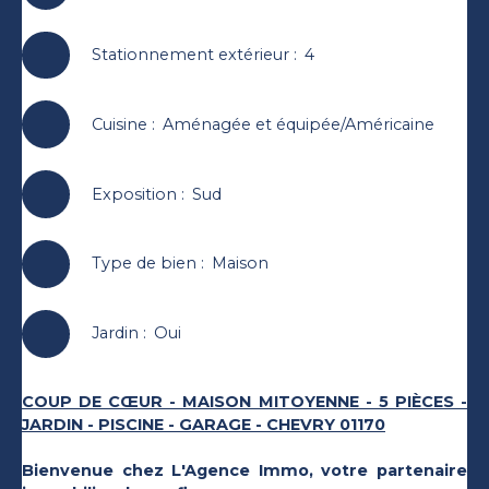
Stationnement extérieur
:
4
Cuisine
:
Aménagée et équipée/Américaine
Exposition
:
Sud
Type de bien
:
Maison
Jardin
:
Oui
COUP DE CŒUR - MAISON MITOYENNE - 5 PIÈCES -
JARDIN - PISCINE - GARAGE - CHEVRY 01170
Bienvenue chez L'Agence Immo, votre partenaire