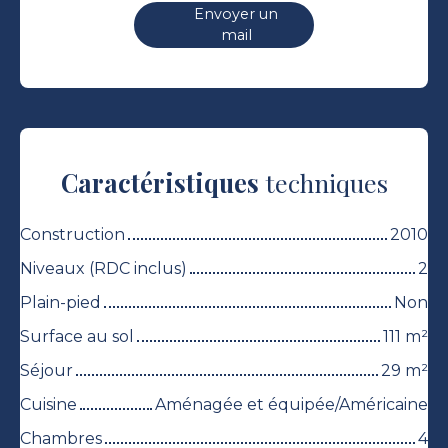
Envoyer un
mail
Caractéristiques
techniques
Construction
2010
Niveaux (RDC inclus)
2
Plain-pied
Non
Surface au sol
111
m²
Séjour
29
m²
Cuisine
Aménagée et équipée/Américaine
Chambres
4