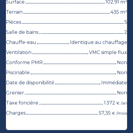
Surface
102.91
m²
Terrain
435
m²
Pièces
5
Salle de bains
2
Chauffe-eau
Identique au chauffage
Ventilation
VMC simple flux
Conforme PMR
Non
Piscinable
Non
Date de disponibilité
Immédiate
Grenier
Non
Taxe foncière
1 372
€ /an
Charges
57,35
€ /mois