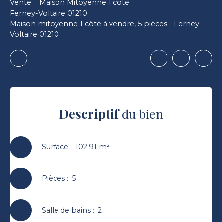
Vente
Maison Mitoyenne 1 côté
Ferney-Voltaire 01210
Maison mitoyenne 1 côté à vendre, 5 pièces - Ferney-
Voltaire 01210
Descriptif
du bien
Surface
:
102.91
m²
Pièces
:
5
Salle de bains
:
2