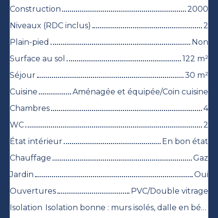
Construction
2000
Niveaux (RDC inclus)
2
Plain-pied
Non
Surface au sol
122
m²
Séjour
30
m²
Cuisine
Aménagée et équipée/Coin cuisine
Chambres
4
WC
2
État intérieur
En bon état
Chauffage
Gaz
Jardin
Oui
Ouvertures
PVC/Double vitrage
Isolation
Isolation bonne : murs isolés, dalle en béton sur vide sanitaire isolée, plafond sous combles perdus isolé.