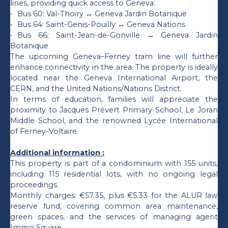
lines, providing quick access to Geneva:
Bus 60: Val-Thoiry ↔ Geneva Jardin Botanique
Bus 64: Saint-Genis-Pouilly ↔ Geneva Nations
Bus 66: Saint-Jean-de-Gonville ↔ Geneva Jardin
Botanique
The upcoming Geneva–Ferney tram line will further
enhance connectivity in the area. The property is ideally
located near the Geneva International Airport, the
CERN, and the United Nations/Nations District.
In terms of education, families will appreciate the
proximity to Jacques Prévert Primary School, Le Joran
Middle School, and the renowned Lycée International
of Ferney-Voltaire.
Additional information :
This property is part of a condominium with 155 units,
including 115 residential lots, with no ongoing legal
proceedings.
Monthly charges: €57.35, plus €5.33 for the ALUR law
reserve fund, covering common area maintenance,
green spaces, and the services of managing agent
Immo Square.