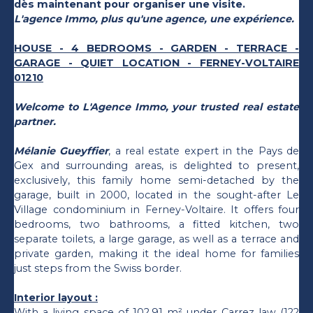
dès maintenant pour organiser une visite.
L'agence Immo, plus qu'une agence, une expérience.
HOUSE - 4 BEDROOMS - GARDEN - TERRACE -
GARAGE - QUIET LOCATION - FERNEY-VOLTAIRE
01210
Welcome to L'Agence Immo, your trusted real estate
partner.
Mélanie Gueyffier
, a real estate expert in the Pays de
Gex and surrounding areas, is delighted to present,
exclusively, this family home semi-detached by the
garage, built in 2000, located in the sought-after Le
Village condominium in Ferney-Voltaire. It offers four
bedrooms, two bathrooms, a fitted kitchen, two
separate toilets, a large garage, as well as a terrace and
private garden, making it the ideal home for families
just steps from the Swiss border.
Interior layout :
With a living space of 102.91 m² under Carrez law (122