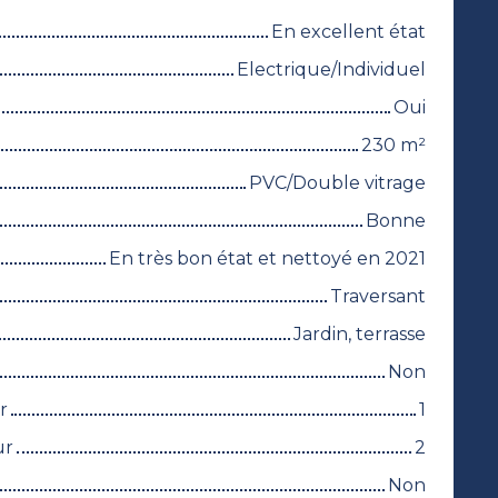
En excellent état
Electrique/Individuel
Oui
230
m²
PVC/Double vitrage
Bonne
En très bon état et nettoyé en 2021
Traversant
Jardin, terrasse
Non
r
1
ur
2
Non