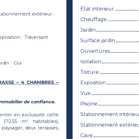
État intérieur
tationnement extérieur
:
Chauffage
Jardin
xposition
:
Traversant
Surface jardin
Ouvertures
Isolation
ardin
:
Oui
Toiture
RASSE – 4 CHAMBRES –
Exposition
Vue
mmobilier de confiance.
Piscine
Stationnement intérieu
nter en exclusivité cette
112,55 m² habitables),
Stationnement extérie
paysager, deux terrasses,
Cave