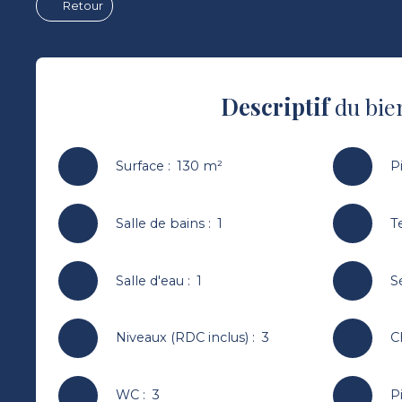
Retour
Descriptif
du bie
Surface
:
130
m²
P
Salle de bains
:
1
T
Salle d'eau
:
1
S
Niveaux (RDC inclus)
:
3
C
WC
:
3
P