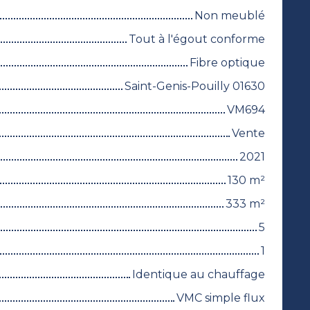
Non meublé
Tout à l'égout conforme
Fibre optique
Saint-Genis-Pouilly 01630
VM694
Vente
2021
130
m²
333
m²
5
1
Identique au chauffage
VMC simple flux