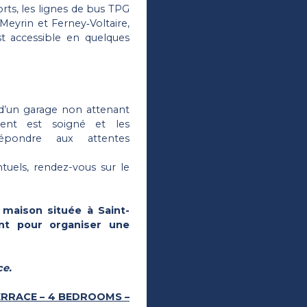
rts, les lignes de bus TPG
Meyrin et Ferney‑Voltaire,
st accessible en quelques
 d’un garage non attenant
ment est soigné et les
pondre aux attentes
tuels, rendez-vous sur le
 maison située à Saint-
ant pour organiser une
ce.
ERRACE – 4 BEDROOMS –