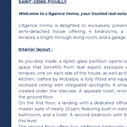
SAINT-GENIS-POUILLY
Welcome to L'Agence Immo, your trusted real estat
L'Agence Immo is delighted to exclusively presen
semi-detached house offering 4 bedrooms, a 
terraces, a bright through-living room, and a garage.
Interior layout :
As you step inside, a stylish glass partition opens 
space that benefits from dual aspect exposure 
terraces, one on each side of the house, as well as
kitchen, crafted by Mobalpa, is fully fitted and e
recessed ceiling with integrated spotlights. A sm
created under the staircase. A separate toilet, re
the ground floor.
On the first floor, a landing with a dedicated offic
master suite of nearly 22 sqm, featuring built-in wa
bathroom, and a toilet. A second bedroom with bu
this level.
The second floor offers two additional bedrooms w