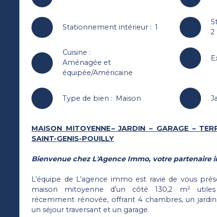
S
Stationnement intérieur
:
1
2
Cuisine
:
E
Aménagée et
équipée/Américaine
Type de bien
:
Maison
J
MAISON MITOYENNE – JARDIN – GARAGE – TER
SAINT-GENIS-POUILLY
Bienvenue chez L'Agence Immo, votre partenaire i
L’équipe de L’agence immo est ravie de vous prése
maison mitoyenne d’un côté 130,2 m² utiles (
récemment rénovée, offrant 4 chambres, un jardin 
un séjour traversant et un garage.