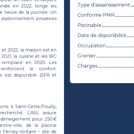
Type d'assainissement
randie en 2022, longe les
te heure de la journée. Un
Conforme PMR
 stationnement privatives
Piscinable
Date de disponibilité
Occupation
 et 2022, la maison est en
Grenier
 2021, la cuisine et les WC
au remplacé en 2020. Les
Charges
enforcent le confort.
ue est disponible (SFR et
s à Saint‑Genis‑Pouilly,
recherché. L’ASL assure
le déneigement pour 250 €
tre-ville, de la piscine
e Ferney‑Voltaire – site de