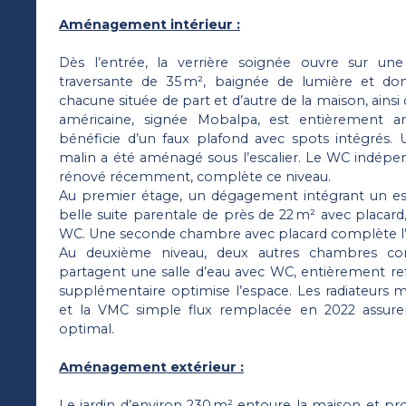
Aménagement intérieur :
Dès l’entrée, la verrière soignée ouvre sur un
traversante de 35 m², baignée de lumière et don
chacune située de part et d’autre de la maison, ainsi q
américaine, signée Mobalpa, est entièrement 
bénéficie d’un faux plafond avec spots intégrés
malin a été aménagé sous l’escalier. Le WC indépe
rénové récemment, complète ce niveau.
Au premier étage, un dégagement intégrant un e
belle suite parentale de près de 22 m² avec placard,
WC. Une seconde chambre avec placard complète l’
Au deuxième niveau, deux autres chambres con
partagent une salle d’eau avec WC, entièrement ref
supplémentaire optimise l’espace. Les radiateurs m
et la VMC simple flux remplacée en 2022 assure
optimal.
Aménagement extérieur :
Le jardin d’environ 230 m² entoure la maison et p