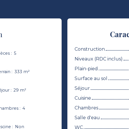
n
Carac
Construction
ièces
:
5
Niveaux (RDC inclus)
Plain-pied
errain
:
333
m²
Surface au sol
Séjour
éjour
:
29
m²
Cuisine
Chambres
hambres
:
4
Salle d'eau
iscine
:
Non
WC