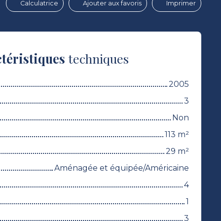
Calculatrice
Ajouter aux favoris
Imprimer
téristiques
techniques
2005
3
Non
113
m²
29
m²
Aménagée et équipée/Américaine
4
1
3