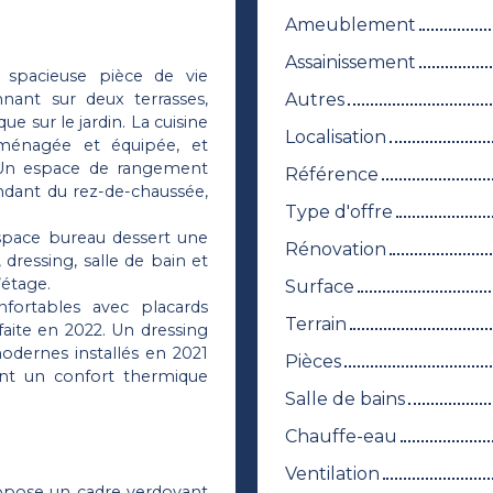
Ameublement
Assainissement
e spacieuse pièce de vie
Autres
nant sur deux terrasses,
ue sur le jardin. La cuisine
Localisation
aménagée et équipée, et
. Un espace de rangement
Référence
ndant du rez-de-chaussée,
Type d'offre
space bureau dessert une
Rénovation
 dressing, salle de bain et
étage.
Surface
fortables avec placards
Terrain
aite en 2022. Un dressing
odernes installés en 2021
Pièces
nt un confort thermique
Salle de bains
Chauffe-eau
Ventilation
ropose un cadre verdoyant