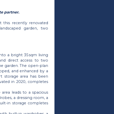
e partner.
t this recently renovated
landscaped garden, two
onto a bright 35 sqm living
and direct access to two
 the garden. The open-plan
quipped, and enhanced by a
art storage area has been
novated in 2020, completes
e area leads to a spacious
rdrobes, a dressing room, a
ilt-in storage completes
ith built-in wardrobes, a