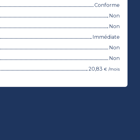
Conforme
Non
Non
Immédiate
Non
Non
20,83
€ /mois