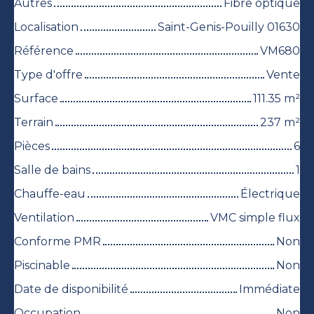
Autres
Fibre optique
Localisation
Saint-Genis-Pouilly 01630
Référence
VM680
Type d'offre
Vente
Surface
111.35
m²
Terrain
237
m²
Pièces
6
Salle de bains
1
Chauffe-eau
Électrique
Ventilation
VMC simple flux
Conforme PMR
Non
Piscinable
Non
Date de disponibilité
Immédiate
Occupation
Non