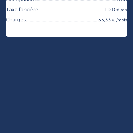
Taxe foncière
1 120
€ /an
Charges
33,33
€ /mois
+