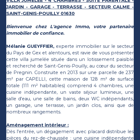
VILLA JUMELÉE - 4 CHAMBRES - SUITE PARENTALE -
JARDIN - GARAGE - TERRASSE - SECTEUR CALME -
SAINT-GENIS-POUILLY 01630
Bienvenue chez L'agence Immo, votre partenaire
immobilier de confiance.
Mélanie GUEYFFIER,
experte immobilier sur le secteur
du Pays de Gex et alentours, est ravie de vous présenter
cette villa jumelée située dans un lotissement paisible
et recherché de Saint-Genis-Pouilly, au cœur du secteur
de Pregnin. Construite en 2013 sur une parcelle de 237
m² par CAPELLI, cette maison de 128 m² de surface
totale (111 m² habitables) comprend 4 chambres, une
cuisine indépendante, un vaste séjour lumineux, une
salle d'eau, une salle de bains, deux WC indépendants,
un garage, une terrasse, un jardin clos, ainsi que de
nombreux rangements.
Aménagement intérieur :
Dès l'entrée, un dégagement avec placard distribue les
pièces du rez-de-chaussée : une cuisine indépendante