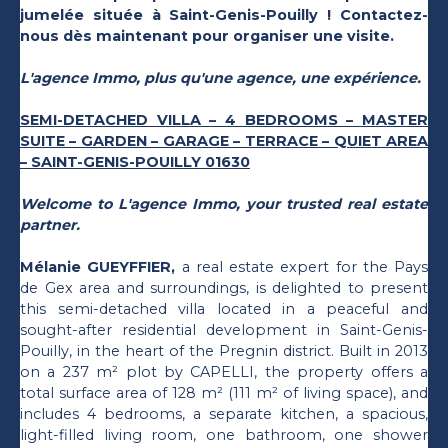
jumelée située à Saint-Genis-Pouilly ! Contactez-
nous dès maintenant pour organiser une visite.
L'agence Immo, plus qu'une agence, une expérience.
SEMI-DETACHED VILLA – 4 BEDROOMS – MASTER
SUITE – GARDEN – GARAGE – TERRACE – QUIET AREA
– SAINT-GENIS-POUILLY 01630
Welcome to L'agence Immo, your trusted real estate
partner.
Mélanie GUEYFFIER,
a real estate expert for the Pays
de Gex area and surroundings, is delighted to present
this semi-detached villa located in a peaceful and
sought-after residential development in Saint-Genis-
Pouilly, in the heart of the Pregnin district. Built in 2013
on a 237 m² plot by CAPELLI, the property offers a
total surface area of 128 m² (111 m² of living space), and
includes 4 bedrooms, a separate kitchen, a spacious,
light-filled living room, one bathroom, one shower