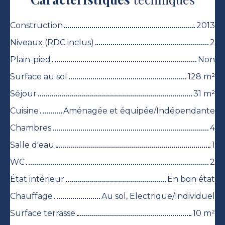
Construction
2013
Niveaux (RDC inclus)
2
Plain-pied
Non
Surface au sol
128
m²
Séjour
31
m²
Cuisine
Aménagée et équipée/Indépendante
Chambres
4
Salle d'eau
1
WC
2
État intérieur
En bon état
Chauffage
Au sol, Electrique/Individuel
Surface terrasse
10
m²