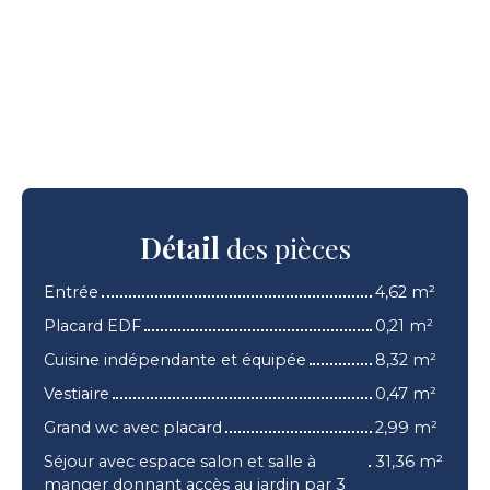
Détail
des pièces
Entrée
4,62 m²
Placard EDF
0,21 m²
Cuisine indépendante et équipée
8,32 m²
Vestiaire
0,47 m²
Grand wc avec placard
2,99 m²
Séjour avec espace salon et salle à
31,36 m²
manger donnant accès au jardin par 3