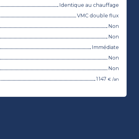
Identique au chauffage
VMC double flux
Non
Non
Immédiate
Non
Non
1 147
€ /an