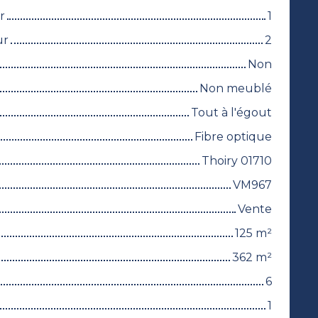
r
1
ur
2
Non
Non meublé
Tout à l'égout
Fibre optique
Thoiry 01710
VM967
Vente
125
m²
362
m²
6
1