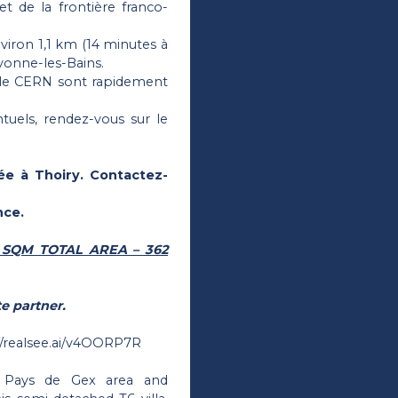
t de la frontière franco-
nviron 1,1 km (14 minutes à
ivonne-les-Bains.
e le CERN sont rapidement
tuels, rendez-vous sur le
uée à Thoiry. Contactez-
nce.
 SQM TOTAL AREA – 362
e partner.
//realsee.ai/v4OORP7R
e Pays de Gex area and