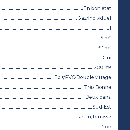
En bon état
Gaz/Individuel
1
5
m²
37
m²
Oui
200
m²
Bois/PVC/Double vitrage
Très Bonne
Deux pans.
Sud-Est
Jardin, terrasse
Non