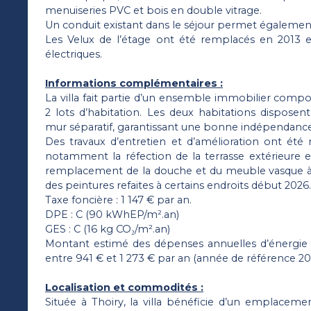
menuiseries PVC et bois en double vitrage.
Un conduit existant dans le séjour permet également 
Les Velux de l’étage ont été remplacés en 2013 e
électriques.
Informations complémentaires :
La villa fait partie d’un ensemble immobilier compos
2 lots d’habitation. Les deux habitations dispose
mur séparatif, garantissant une bonne indépendance
Des travaux d’entretien et d’amélioration ont été r
notamment la réfection de la terrasse extérieure e
remplacement de la douche et du meuble vasque à l
des peintures refaites à certains endroits début 2026.
Taxe foncière : 1 147 € par an.
DPE : C (90 kWhEP/m².an)
GES : C (16 kg CO₂/m².an)
Montant estimé des dépenses annuelles d’énergie 
entre 941 € et 1 273 € par an (année de référence 202
Localisation et commodités :
Située à Thoiry, la villa bénéficie d’un emplaceme