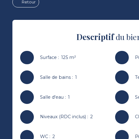
Retour
Descriptif
du bie
Surface
:
125
m²
P
Salle de bains
:
1
T
Salle d'eau
:
1
S
Niveaux (RDC inclus)
:
2
C
WC
:
2
P