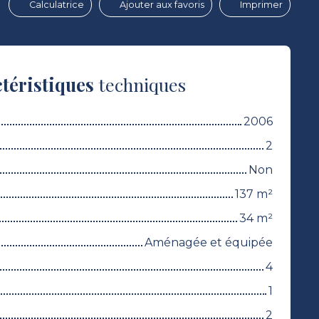
Calculatrice
Ajouter aux favoris
Imprimer
téristiques
techniques
2006
2
Non
137
m²
34
m²
Aménagée et équipée
4
1
2