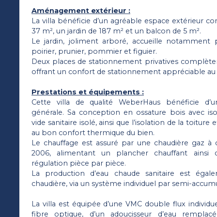
Aménagement extérieur :
La villa bénéficie d’un agréable espace extérieur 
37 m², un jardin de 187 m² et un balcon de 5 m².
Le jardin, joliment arboré, accueille notamment pl
poirier, prunier, pommier et figuier.
Deux places de stationnement privatives complète
offrant un confort de stationnement appréciable au 
Prestations et équipements :
Cette villa de qualité WeberHaus bénéficie d’u
générale. Sa conception en ossature bois avec is
vide sanitaire isolé, ainsi que l’isolation de la toitur
au bon confort thermique du bien.
Le chauffage est assuré par une chaudière gaz à 
2006, alimentant un plancher chauffant ainsi q
régulation pièce par pièce.
La production d’eau chaude sanitaire est égal
chaudière, via un système individuel par semi-accum
La villa est équipée d’une VMC double flux individu
fibre optique, d’un adoucisseur d’eau rempla