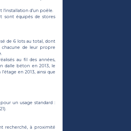
l’installation d’un poêle.
t sont équipés de stores
é de 6 lots au total, dont
nt chacune de leur propre
.
éalisés au fil des années,
n dalle béton en 2013, le
’étage en 2013, ainsi que
pour un usage standard :
1).
nt recherché, à proximité