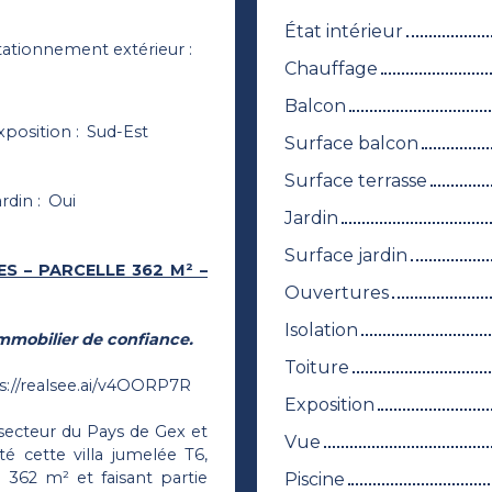
État intérieur
tationnement extérieur
:
Chauffage
Balcon
xposition
:
Sud-Est
Surface balcon
Surface terrasse
ardin
:
Oui
Jardin
Surface jardin
ES – PARCELLE 362 M² –
Ouvertures
Isolation
immobilier de confiance.
Toiture
s://realsee.ai/v4OORP7R
Exposition
 secteur du Pays de Gex et
Vue
té cette villa jumelée T6,
 362 m² et faisant partie
Piscine