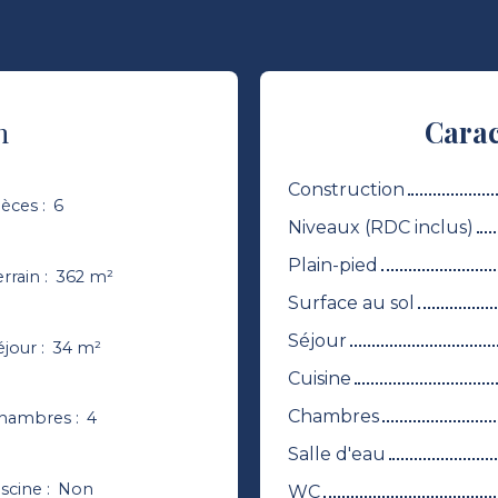
n
Carac
Construction
ièces
:
6
Niveaux (RDC inclus)
Plain-pied
errain
:
362
m²
Surface au sol
Séjour
éjour
:
34
m²
Cuisine
Chambres
hambres
:
4
Salle d'eau
iscine
:
Non
WC