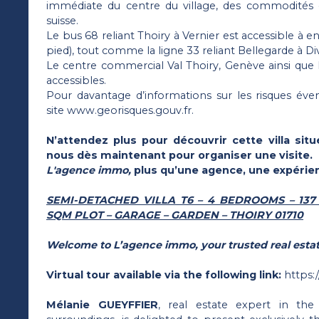
immédiate du centre du village, des commodités e
suisse.
Le bus 68 reliant Thoiry à Vernier est accessible à e
pied), tout comme la ligne 33 reliant Bellegarde à D
Le centre commercial Val Thoiry, Genève ainsi qu
accessibles.
Pour davantage d’informations sur les risques éven
site www.georisques.gouv.fr.
N’attendez plus pour découvrir cette villa sit
nous dès maintenant pour organiser une visite.
L'agence immo,
plus qu’une agence, une expérie
SEMI-DETACHED VILLA T6 – 4 BEDROOMS – 137
SQM PLOT – GARAGE – GARDEN – THOIRY 01710
Welcome to L’agence immo, your trusted real estat
Virtual tour available via the following link:
https:
Mélanie GUEYFFIER
, real estate expert in th