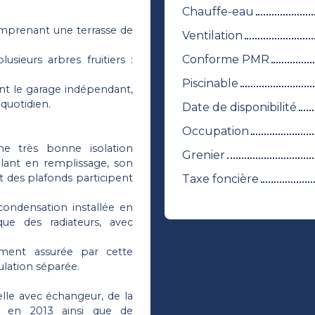
Chauffe-eau
comprenant une terrasse de
Ventilation
Conforme PMR
usieurs arbres fruitiers :
Piscinable
nt le garage indépendant,
quotidien.
Date de disponibilité
Occupation
ne très bonne isolation
Grenier
olant en remplissage, son
e et des plafonds participent
Taxe foncière
condensation installée en
ue des radiateurs, avec
ement assurée par cette
ulation séparée.
elle avec échangeur, de la
cé en 2013 ainsi que de