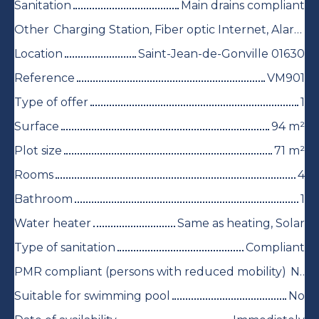
Sanitation
Main drains compliant
Other
Charging Station, Fiber optic Internet, Alarm system, Electric shutters
Location
Saint-Jean-de-Gonville 01630
Reference
VM901
Type of offer
1
Surface
94
m²
Plot size
71
m²
Rooms
4
Bathroom
1
Water heater
Same as heating, Solar
Type of sanitation
Compliant
PMR compliant (persons with reduced mobility)
No
Suitable for swimming pool
No