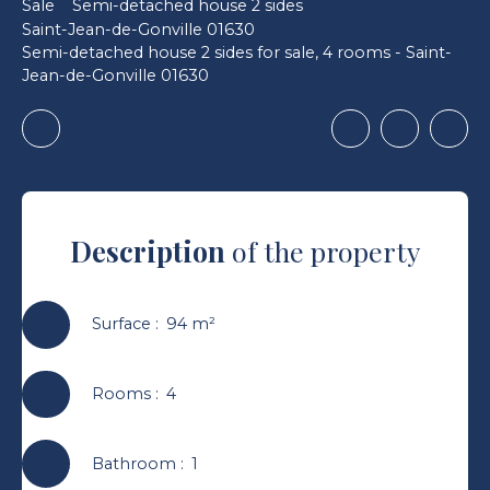
Sale
Semi-detached house 2 sides
Saint-Jean-de-Gonville 01630
Semi-detached house 2 sides for sale, 4 rooms - Saint-
Jean-de-Gonville 01630
Description
of the property
Surface
:
94
m²
Rooms
:
4
Bathroom
:
1