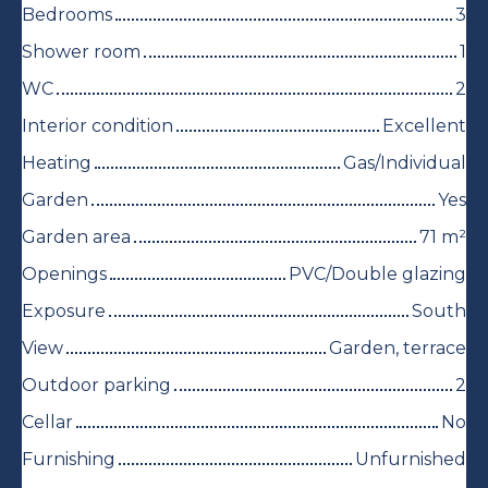
Bedrooms
3
Shower room
1
WC
2
Interior condition
Excellent
Heating
Gas/Individual
Garden
Yes
Garden area
71
m²
Openings
PVC/Double glazing
Exposure
South
View
Garden, terrace
Outdoor parking
2
Cellar
No
Furnishing
Unfurnished