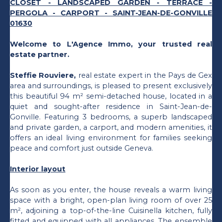
CLOSET - LANDSCAPED GARDEN - TERRACE -
PERGOLA - CARPORT - SAINT-JEAN-DE-GONVILLE
01630
Welcome to L'Agence Immo, your trusted real
estate partner.
Steffie Rouviere,
real estate expert in the Pays de Gex
area and surroundings, is pleased to present exclusively
this beautiful 94 m² semi-detached house, located in a
quiet and sought-after residence in Saint-Jean-de-
Gonville. Featuring 3 bedrooms, a superb landscaped
and private garden, a carport, and modern amenities, it
offers an ideal living environment for families seeking
peace and comfort just outside Geneva.
Interior layout
As soon as you enter, the house reveals a warm living
space with a bright, open-plan living room of over 25
m², adjoining a top-of-the-line Cuisinella kitchen, fully
fitted and equipped with all appliances. The ensemble