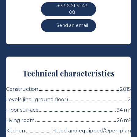
+33 6 61 51 43
08
Send an email
Technical characteristics
Construction
2015
Levels (incl. ground floor)
2
Floor surface
94
m²
Living room
26
m²
Kitchen
Fitted and equipped/Open plan