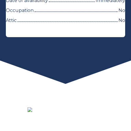
Date of availability
Immediately
Occupation
No
Attic
No