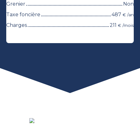
Grenier
Non
Taxe foncière
487
€ /an
Charges
211
€ /mois