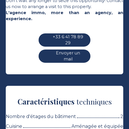
Don't wait any longer to seize this opportunity! Contact
us now to arrange a visit to this property.
L'agence immo, more than an agency, an
experience.
+33 6 41 78 89
29
Envoyer un
mail
Caractéristiques
techniques
Nombre d'étages du bâtiment
2
Cuisine
Aménagée et équipée