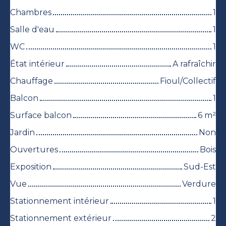
Chambres
1
Salle d'eau
1
WC
1
État intérieur
A rafraîchir
Chauffage
Fioul/Collectif
Balcon
1
Surface balcon
6
m²
Jardin
Non
Ouvertures
Bois
Exposition
Sud-Est
Vue
Verdure
Stationnement intérieur
1
Stationnement extérieur
2