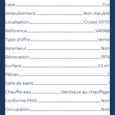
Cave
Oui
Ameublement
Non meublé
Localisation
Crozet 01170
Référence
VA1968
Type d'offre
Vente
Ascenseur
Non
Rénovation
1976
Surface
53
m²
Pièces
2
Salle de bains
1
Chauffe-eau
Identique au chauffage
Conforme PMR
Non
Occupation
Non