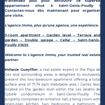
N'attendez plus pour découvrir ce superbe
appartement situé à Saint-Genis-Pouilly !
Contactez-nous dès maintenant pour organiser
une visite.
L'agence Immo, plus qu'une agence, une expérience.
3-room apartment – Garden level – Terrace and
garden – Double garage – Cellar – Saint-Genis-
Pouilly 01630
Welcome to L'agence Immo, your trusted real estate
partner.
Mélanie Gueyffier
, a real estate expert in the Pays de
Gex and surrounding areas, is delighted to exclusively
present this two-bedroom apartment offering a total
surface area of 71.74 sqm (habitable area / Carrez law),
located on the garden level within the Les Jardins de
Cybèle condominium in Saint-Genis-Pouilly. The
property comprises an entrance hall, a living room with
open-plan kitchen, two bedrooms, a bathroom, a