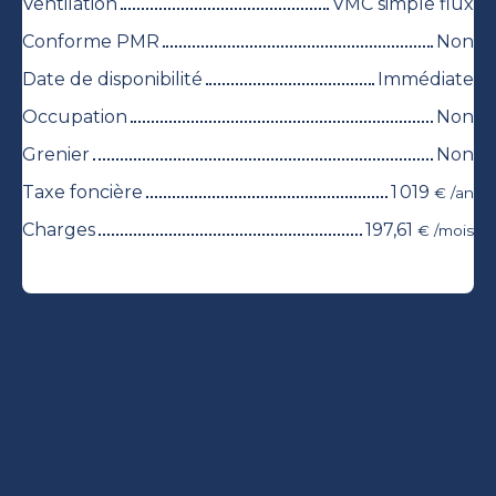
Ventilation
VMC simple flux
Conforme PMR
Non
Date de disponibilité
Immédiate
Occupation
Non
Grenier
Non
Taxe foncière
1 019
€ /an
Charges
197,61
€ /mois