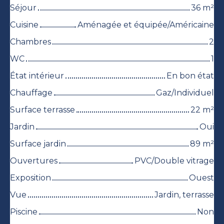
Séjour
36
m²
Cuisine
Aménagée et équipée/Américaine
Chambres
2
WC
1
État intérieur
En bon état
Chauffage
Gaz/Individuel
Surface terrasse
22
m²
Jardin
Oui
Surface jardin
89
m²
Ouvertures
PVC/Double vitrage
Exposition
Ouest
Vue
Jardin, terrasse
Piscine
Non