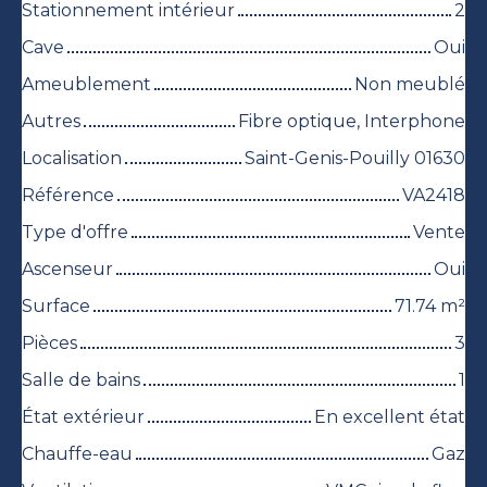
Stationnement intérieur
2
Cave
Oui
Ameublement
Non meublé
Autres
Fibre optique, Interphone
Localisation
Saint-Genis-Pouilly 01630
Référence
VA2418
Type d'offre
Vente
Ascenseur
Oui
Surface
71.74
m²
Pièces
3
Salle de bains
1
État extérieur
En excellent état
Chauffe-eau
Gaz