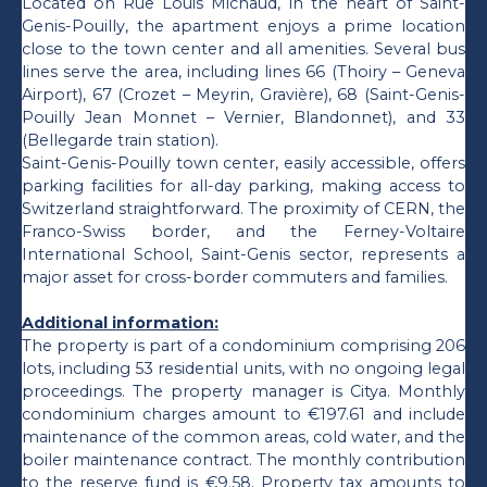
Located on Rue Louis Michaud, in the heart of Saint-
Genis-Pouilly, the apartment enjoys a prime location
close to the town center and all amenities. Several bus
lines serve the area, including lines 66 (Thoiry – Geneva
Airport), 67 (Crozet – Meyrin, Gravière), 68 (Saint-Genis-
Pouilly Jean Monnet – Vernier, Blandonnet), and 33
(Bellegarde train station).
Saint-Genis-Pouilly town center, easily accessible, offers
parking facilities for all-day parking, making access to
Switzerland straightforward. The proximity of CERN, the
Franco-Swiss border, and the Ferney-Voltaire
International School, Saint-Genis sector, represents a
major asset for cross-border commuters and families.
Additional information:
The property is part of a condominium comprising 206
lots, including 53 residential units, with no ongoing legal
proceedings. The property manager is Citya. Monthly
condominium charges amount to €197.61 and include
maintenance of the common areas, cold water, and the
boiler maintenance contract. The monthly contribution
to the reserve fund is €9.58. Property tax amounts to