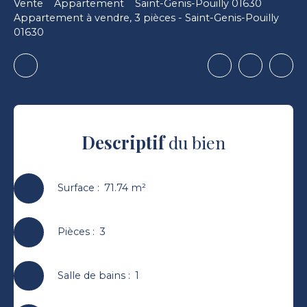
Vente
Appartement
Saint-Genis-Pouilly 01630
Appartement à vendre, 3 pièces - Saint-Genis-Pouilly
01630
Descriptif
du bien
Surface
:
71.74
m²
Pièces
:
3
Salle de bains
:
1