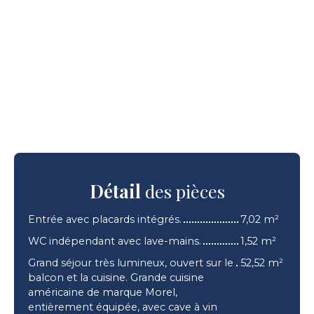
Détail
des pièces
Entrée avec placards intégrés.
7,02 m²
WC indépendant avec lave-mains.
1,52 m²
Grand séjour très lumineux, ouvert sur le
52,52 m²
balcon et la cuisine. Grande cuisine
américaine de marque Morel,
entièrement équipée, avec cave à vin