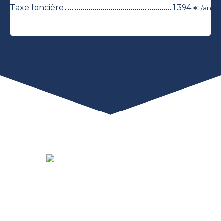
Taxe foncière
1 394
€ /an