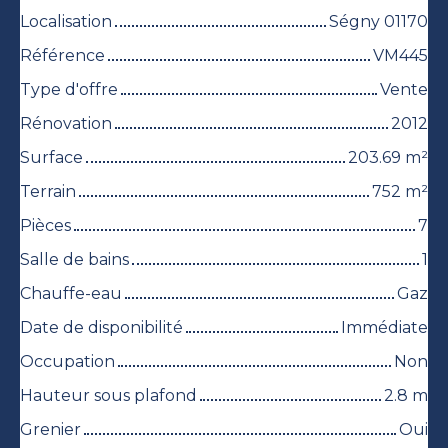
Localisation
Ségny 01170
Référence
VM445
Type d'offre
Vente
Rénovation
2012
Surface
203.69
m²
Terrain
752
m²
Pièces
7
Salle de bains
1
Chauffe-eau
Gaz
Date de disponibilité
Immédiate
Occupation
Non
Hauteur sous plafond
2.8
m
Grenier
Oui