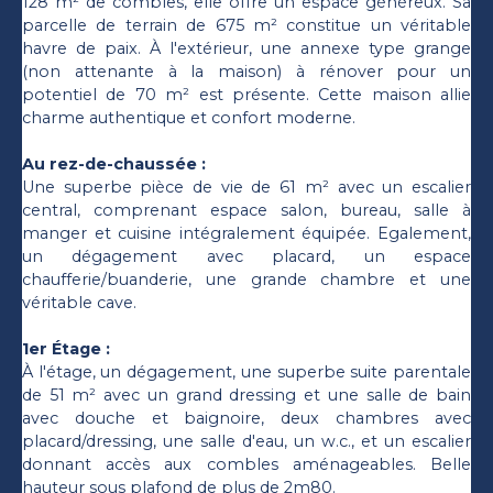
128 m² de combles, elle offre un espace généreux. Sa
parcelle de terrain de 675 m² constitue un véritable
havre de paix. À l'extérieur, une annexe type grange
(non attenante à la maison) à rénover pour un
potentiel de 70 m² est présente. Cette maison allie
charme authentique et confort moderne.
Au rez-de-chaussée :
Une superbe pièce de vie de 61 m² avec un escalier
central, comprenant espace salon, bureau, salle à
manger et cuisine intégralement équipée. Egalement,
un dégagement avec placard, un espace
chaufferie/buanderie, une grande chambre et une
véritable cave.
1er Étage :
À l'étage, un dégagement, une superbe suite parentale
de 51 m² avec un grand dressing et une salle de bain
avec douche et baignoire, deux chambres avec
placard/dressing, une salle d'eau, un w.c., et un escalier
donnant accès aux combles aménageables. Belle
hauteur sous plafond de plus de 2m80.