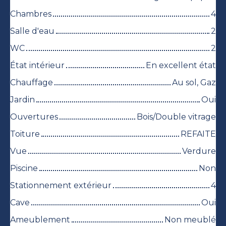
Chambres
4
Salle d'eau
2
WC
2
État intérieur
En excellent état
Chauffage
Au sol, Gaz
Jardin
Oui
Ouvertures
Bois/Double vitrage
Toiture
REFAITE
Vue
Verdure
Piscine
Non
Stationnement extérieur
4
Cave
Oui
Ameublement
Non meublé