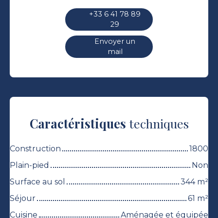
+33 6 41 78 89
29
Envoyer un
mail
Caractéristiques
techniques
Construction
1800
Plain-pied
Non
Surface au sol
344
m²
Séjour
61
m²
Cuisine
Aménagée et équipée