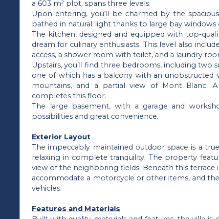
a 603 m² plot, spans three levels.
Upon entering, you’ll be charmed by the spacious 
bathed in natural light thanks to large bay windows
The kitchen, designed and equipped with top-qualit
dream for culinary enthusiasts. This level also incl
access, a shower room with toilet, and a laundry r
Upstairs, you’ll find three bedrooms, including two 
one of which has a balcony with an unobstructed vi
mountains, and a partial view of Mont Blanc. A
completes this floor.
The large basement, with a garage and worksho
possibilities and great convenience.
Exterior Layout
The impeccably maintained outdoor space is a true 
relaxing in complete tranquility. The property featu
view of the neighboring fields. Beneath this terrace 
accommodate a motorcycle or other items, and ther
vehicles.
Features and Materials