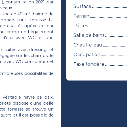
 ), construite en 2021 par
Surface
iveaux.
cuisine de 49 m², baigné de
Terrain
onnant sur la terrasse. La
Pièces
de qualité supérieure par
iveau comprend également
Salle de bains
e d'eau avec WC, et une
Chauffe-eau
x suites avec dressing, et
Occupation
dégagée sur les champs, le
ain avec WC complète cet
Taxe foncière
nombreuses possibilités de
 véritable havre de paix,
priété dispose d'une belle
tte terrasse se trouve un
tre, et il est possible de