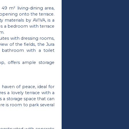
49 m² living-dining area,
 opening onto the terrace.
y materials by AVIVA, is a
udes a bedroom with terrace
oom.
suites with dressing rooms,
ew of the fields, the Jura
 bathroom with a toilet
p, offers ample storage
haven of peace, ideal for
res a lovely terrace with a
is a storage space that can
e is room to park several