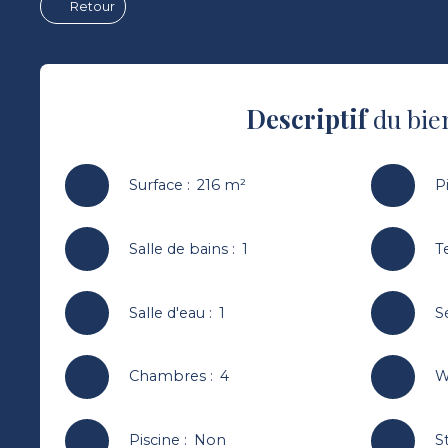
Retour
Descriptif
du bie
Surface
:
216
m²
P
Salle de bains
:
1
T
Salle d'eau
:
1
S
Chambres
:
4
W
Piscine
:
Non
S