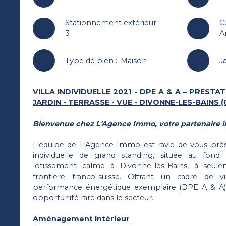
Stationnement extérieur
:
C
3
A
Type de bien
:
Maison
J
VILLA INDIVIDUELLE 2021 - DPE A & A – PREST
JARDIN - TERRASSE - VUE - DIVONNE-LES-BAINS (
Bienvenue chez L'Agence Immo, votre partenaire i
L'équipe de L'Agence Immo est ravie de vous prés
individuelle de grand standing, située au fon
lotissement calme à Divonne-les-Bains, à seu
frontière franco-suisse. Offrant un cadre de 
performance énergétique exemplaire (DPE A & A),
opportunité rare dans le secteur.
Aménagement Intérieur