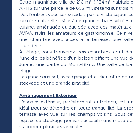
Cette magnifique villa de 216 m² ( 134m² habitable
ARTIS sur une parcelle de 603 m², s'étend sur trois n
Dès l'entrée, vous serez séduit par le vaste séjour-
lumière naturelle grâce à de grandes baies vitrées d
cuisine, aménagée et équipée avec des matériaux 
AVIVA, ravira les amateurs de gastronomie. Ce n
une chambre avec accès à la terrasse, une sall
buanderie.
À l'étage, vous trouverez trois chambres, dont deu
l'une d'elles bénéficie d'un balcon offrant une vue 
Jura et une partie du Mont-Blanc. Une salle de b
étage.
Le grand sous-sol, avec garage et atelier, offre de 
stockage et une grande praticité.
Aménagement Extérieur
L'espace extérieur, parfaitement entretenu, est un
idéal pour se détendre en toute tranquillité. La pro
terrasse avec vue sur les champs voisins. Sous ce
espace de stockage pouvant accueillir une moto ou au
stationner plusieurs véhicules.