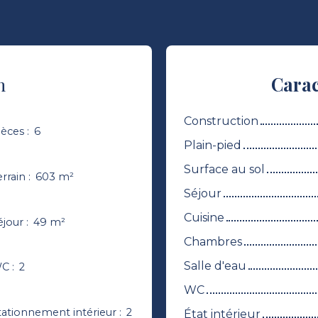
n
Carac
Construction
ièces
:
6
Plain-pied
Surface au sol
errain
:
603
m²
Séjour
Cuisine
éjour
:
49
m²
Chambres
Salle d'eau
C
:
2
WC
tationnement intérieur
:
2
État intérieur