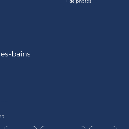
+ de photos
es-bains
220