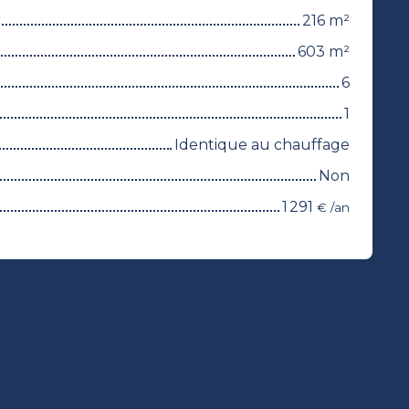
216
m²
603
m²
6
1
Identique au chauffage
Non
1 291
€ /an