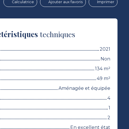
Calculatrice
Ajouter aux favoris
Imprimer
téristiques
techniques
2021
Non
134
m²
49
m²
Aménagée et équipée
4
1
2
En excellent état