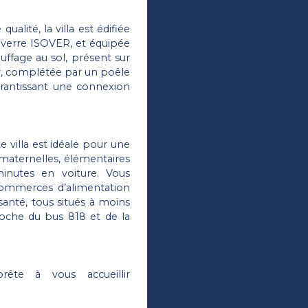
alité, la villa est édifiée
e verre ISOVER, et équipée
uffage au sol, présent sur
r, complétée par un poêle
garantissant une connexion
 villa est idéale pour une
 maternelles, élémentaires
inutes en voiture. Vous
commerces d’alimentation
santé, tous situés à moins
roche du bus 818 et de la
rête à vous accueillir