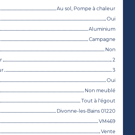
Au sol, Pompe à chaleur
Oui
Aluminium
Campagne
Non
r
2
ur
3
Oui
Non meublé
Tout à l'égout
Divonne-les-Bains 01220
VM469
Vente