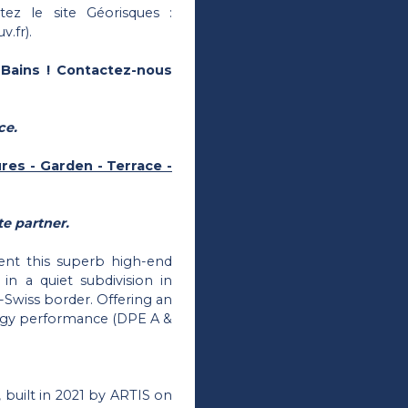
tez le site Géorisques :
.fr).
-Bains ! Contactez-nous
ce.
res - Garden - Terrace -
e partner.
ent this superb high-end
 in a quiet subdivision in
-Swiss border. Offering an
rgy performance (DPE A &
, built in 2021 by ARTIS on