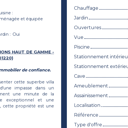
Chauffage
uisine
:
Jardin
ménagée et équipée
Ouvertures
ardin
:
Oui
Vue
Piscine
ATIONS HAUT DE GAMME -
Stationnement intérieu
01220)
Stationnement extérie
mmobilier de confiance.
Cave
enter cette superbe villa
Ameublement
d d'une impasse dans un
lement une minute de la
Assainissement
vie exceptionnel et une
Localisation
 cette propriété est une
Référence
Type d'offre